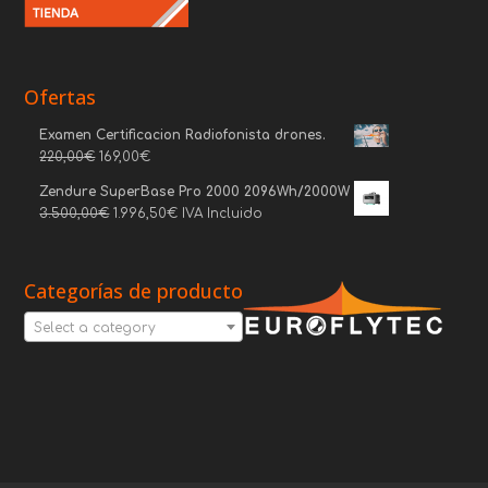
Ofertas
Examen Certificacion Radiofonista drones.
220,00
€
169,00
€
Zendure SuperBase Pro 2000 2096Wh/2000W
3.500,00
€
1.996,50
€
IVA Incluido
Categorías de producto
Select a category