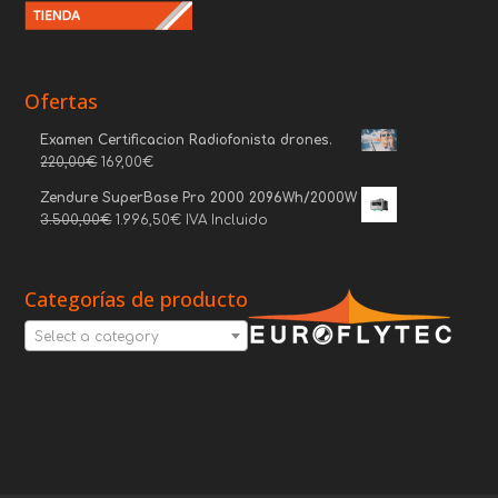
Ofertas
Examen Certificacion Radiofonista drones.
220,00
€
169,00
€
Zendure SuperBase Pro 2000 2096Wh/2000W
3.500,00
€
1.996,50
€
IVA Incluido
Categorías de producto
Select a category