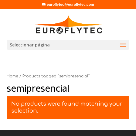
euroflytec@euroflytec.com
Seleccionar página
Home
/ Products tagged “semipresencial”
semipresencial
No products were found matching your
selection.