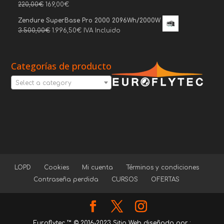
220,00
€
169,00
€
Zendure SuperBase Pro 2000 2096Wh/2000W
3.500,00
€
1.996,50
€
IVA Incluido
Categorías de producto
Select a category
LOPD
Cookies
Mi cuenta
Términos y condiciones
Contraseña perdida
CURSOS
OFERTAS
Euroflytec ™ © 2016-2023 Sitio Web diseñado por :