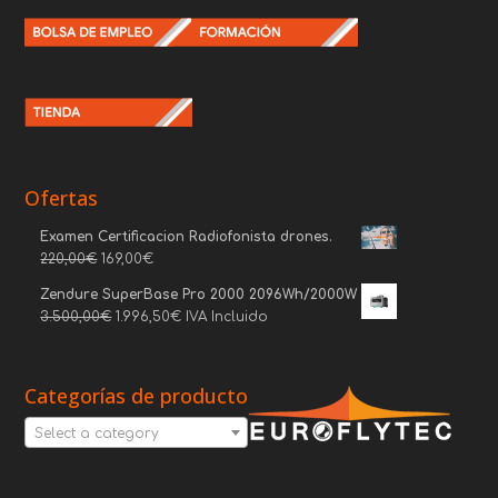
Ofertas
Examen Certificacion Radiofonista drones.
220,00
€
169,00
€
Zendure SuperBase Pro 2000 2096Wh/2000W
3.500,00
€
1.996,50
€
IVA Incluido
Categorías de producto
Select a category