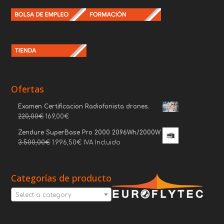
Ofertas
Examen Certificacion Radiofonista drones.
220,00
€
169,00
€
Zendure SuperBase Pro 2000 2096Wh/2000W
3.500,00
€
1.996,50
€
IVA Incluido
Categorías de producto
Select a category