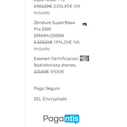
3.900,00
€
3.006,85
€
IVA
Incluido
Zendure SuperBase
Pro 2000
2096Wh/2000W
3.500,00
€
1.996,50
€
IVA
Incluido
Examen Certificacion
Radiofonista drones.
220,00
€
169,00
€
Pago Seguro
SSL Encryptado