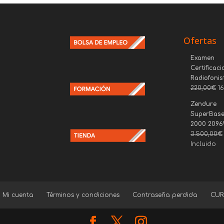
Ofertas
Examen
Certificaci
Radiofonis
220,00
€
1
Zendure
SuperBase
2000 209
3.500,00
€
Incluido
Mi cuenta
Términos y condiciones
Contraseña perdida
CUR