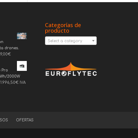
Categorías de
producto
Select a category
on
ta drones.
69,00
€
 Pro
6Wh/2000W
1.996,50
€
IVA
SOS
OFERTAS