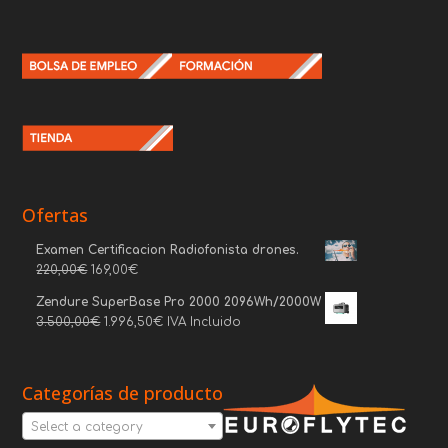
Ofertas
Examen Certificacion Radiofonista drones.
220,00
€
169,00
€
Zendure SuperBase Pro 2000 2096Wh/2000W
3.500,00
€
1.996,50
€
IVA Incluido
Categorías de producto
Select a category