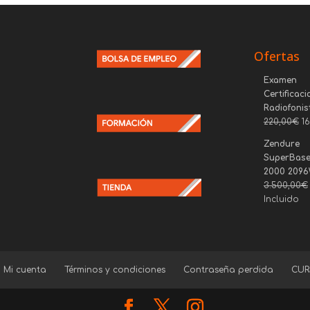
Ofertas
Examen
Certificaci
Radiofonis
220,00
€
1
Zendure
SuperBase
2000 209
3.500,00
€
Incluido
Mi cuenta
Términos y condiciones
Contraseña perdida
CUR