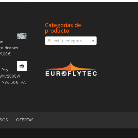
Categorías de
producto
Select a category
on
ta drones.
69,00
€
 Pro
6Wh/2000W
1.996,50
€
IVA
SOS
OFERTAS