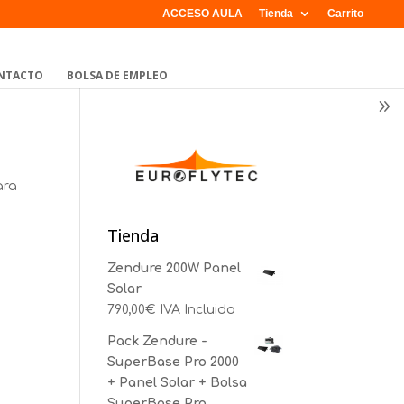
ACCESO AULA
Tienda
Carrito
NTACTO
BOLSA DE EMPLEO
ara
Tienda
Zendure 200W Panel
Solar
790,00
€
IVA Incluido
Pack Zendure -
SuperBase Pro 2000
+ Panel Solar + Bolsa
SuperBase Pro