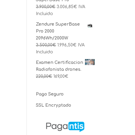
3.900,00
€
3.006,85
€
IVA
Incluido
Zendure SuperBase
Pro 2000
2096Wh/2000W
3.500,00
€
1.996,50
€
IVA
Incluido
Examen Certificacion
Radiofonista drones.
220,00
€
169,00
€
Pago Seguro
SSL Encryptado