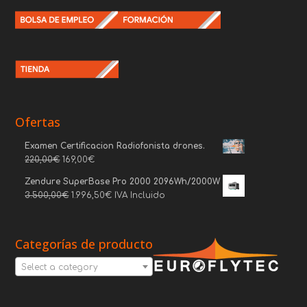
Ofertas
Examen Certificacion Radiofonista drones.
220,00
€
169,00
€
Zendure SuperBase Pro 2000 2096Wh/2000W
3.500,00
€
1.996,50
€
IVA Incluido
Categorías de producto
Select a category