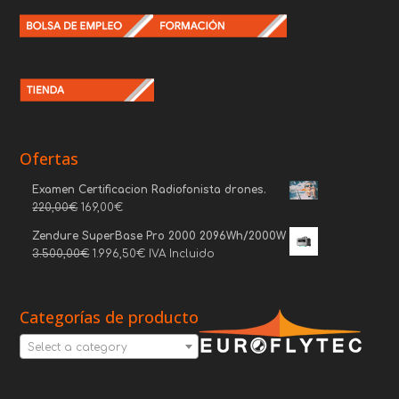
Ofertas
Examen Certificacion Radiofonista drones.
220,00
€
169,00
€
Zendure SuperBase Pro 2000 2096Wh/2000W
3.500,00
€
1.996,50
€
IVA Incluido
Categorías de producto
Select a category