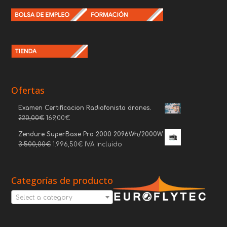
Ofertas
Examen Certificacion Radiofonista drones.
220,00
€
169,00
€
Zendure SuperBase Pro 2000 2096Wh/2000W
3.500,00
€
1.996,50
€
IVA Incluido
Categorías de producto
Select a category