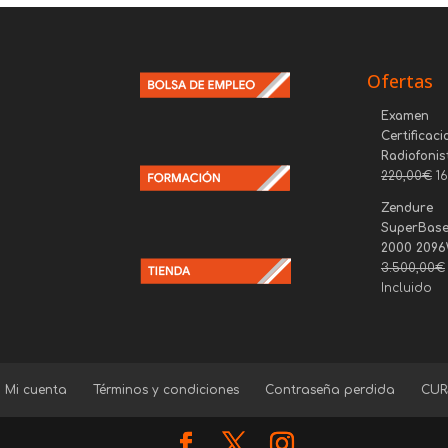
Ofertas
Examen
Certificaci
Radiofonis
220,00
€
1
Zendure
SuperBase
2000 209
3.500,00
€
Incluido
Mi cuenta
Términos y condiciones
Contraseña perdida
CUR