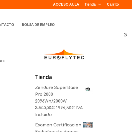
ACCESO AULA
Tienda
Carrito
NTACTO
BOLSA DE EMPLEO
ara
Tienda
Zendure SuperBase
Pro 2000
2096Wh/2000W
3.500,00
€
1.996,50
€
IVA
Incluido
Examen Certificacion
Radiofonista drones.