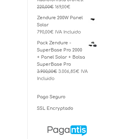
220,00
€
169,00
€
Zendure 200W Panel
Solar
790,00
€
IVA Incluido
Pack Zendure -
SuperBase Pro 2000
+ Panel Solar + Bolsa
SuperBase Pro
3.900,00
€
3.006,85
€
IVA
Incluido
Pago Seguro
SSL Encryptado