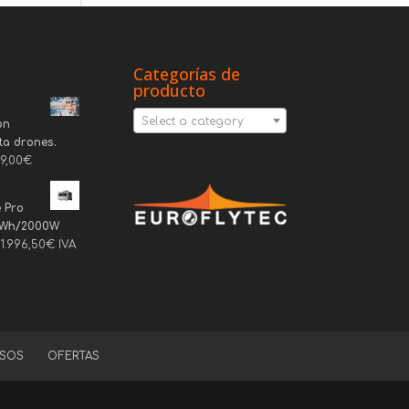
Categorías de
producto
Select a category
on
ta drones.
69,00
€
 Pro
6Wh/2000W
1.996,50
€
IVA
SOS
OFERTAS