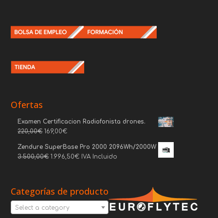
Ofertas
Examen Certificacion Radiofonista drones.
220,00
€
169,00
€
Zendure SuperBase Pro 2000 2096Wh/2000W
3.500,00
€
1.996,50
€
IVA Incluido
Categorías de producto
Select a category