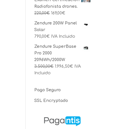
Radiofonista drones.
220,00
€
169,00
€
Zendure 200W Panel
Solar
790,00
€
IVA Incluido
Zendure SuperBase
Pro 2000
2096Wh/2000W
3.500,00
€
1.996,50
€
IVA
Incluido
Pago Seguro
SSL Encryptado