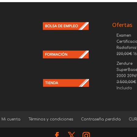
Ofertas
Examen
Certificaci
Radiofonis
220,00
€
1
Zendure
SuperBase
2000 209
3.500,00
€
Incluido
Mi cuenta
Términos y condiciones
Contraseña perdida
CUR