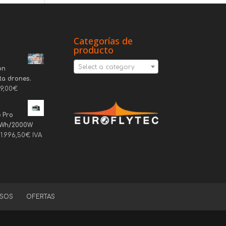
Categorías de
producto
Select a category
on
ta drones.
69,00
€
 Pro
6Wh/2000W
1.996,50
€
IVA
SOS
OFERTAS