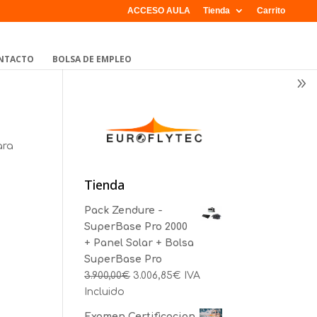
ACCESO AULA
Tienda
Carrito
NTACTO
BOLSA DE EMPLEO
ara
Tienda
Pack Zendure -
SuperBase Pro 2000
+ Panel Solar + Bolsa
SuperBase Pro
3.900,00
€
3.006,85
€
IVA
Incluido
Examen Certificacion