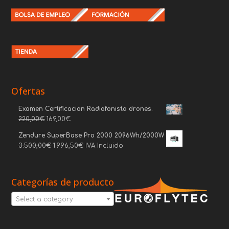
Ofertas
Examen Certificacion Radiofonista drones.
220,00
€
169,00
€
Zendure SuperBase Pro 2000 2096Wh/2000W
3.500,00
€
1.996,50
€
IVA Incluido
Categorías de producto
Select a category