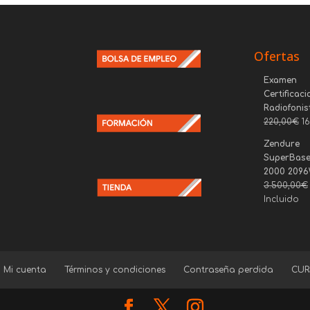
Ofertas
Examen
Certificaci
Radiofonis
220,00
€
1
Zendure
SuperBase
2000 209
3.500,00
€
Incluido
Mi cuenta
Términos y condiciones
Contraseña perdida
CUR