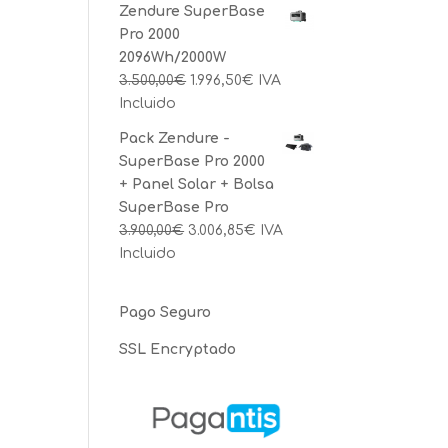
Zendure SuperBase
Pro 2000
2096Wh/2000W
3.500,00
€
1.996,50
€
IVA
Incluido
Pack Zendure -
SuperBase Pro 2000
+ Panel Solar + Bolsa
SuperBase Pro
3.900,00
€
3.006,85
€
IVA
Incluido
Pago Seguro
SSL Encryptado