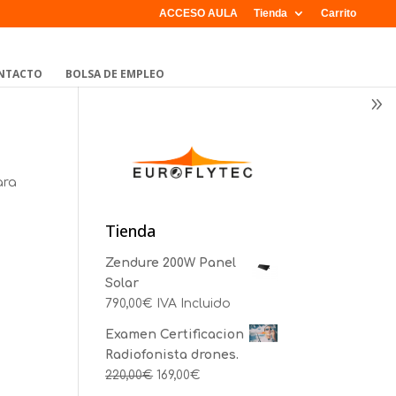
ACCESO AULA
Tienda
Carrito
NTACTO
BOLSA DE EMPLEO
ara
Tienda
Zendure 200W Panel
Solar
790,00
€
IVA Incluido
Examen Certificacion
Radiofonista drones.
220,00
€
169,00
€