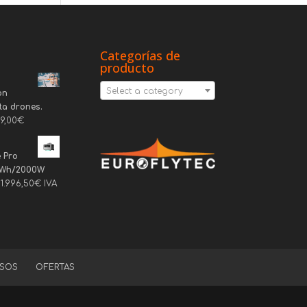
Categorías de
producto
Select a category
on
ta drones.
69,00
€
 Pro
6Wh/2000W
1.996,50
€
IVA
SOS
OFERTAS